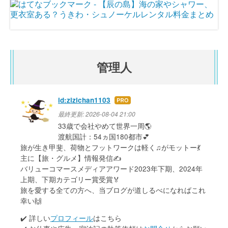
管理人
id:zizichan1103
はて
なブ
最終更新:
2026-08-04 21:00
ログ
33歳で会社やめて世界一周🌎
Pro
渡航国計：54ヵ国180都市💕
旅が生き甲斐、荷物とフットワークは軽く♫がモットー💃
主に【旅・グルメ】情報発信✍
バリューコマースメディアアワード2023年下期、2024年
上期、下期カテゴリー賞受賞🏅
旅を愛する全ての方へ、当ブログが道しるべになればこれ
幸い🙌
✔️ 詳しい
プロフィール
はこちら