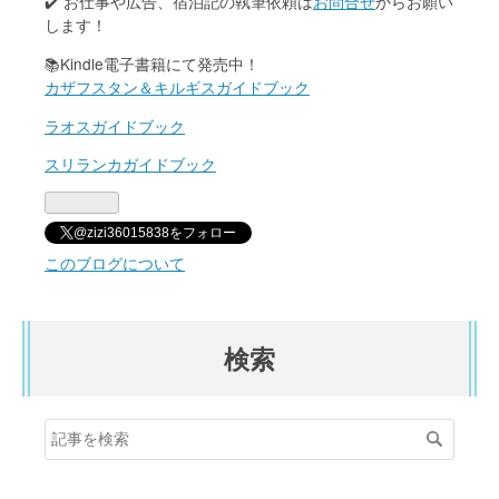
✔️ お仕事や広告、宿泊記の執筆依頼は
お問合せ
からお願い
します！
📚Kindle電子書籍にて発売中！
カザフスタン＆キルギスガイドブック
ラオスガイドブック
スリランカガイドブック
@zizi36015838をフォロー
このブログについて
検索